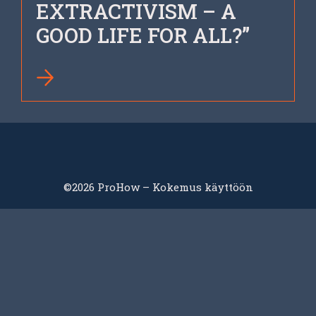
EX­TRACT­IV­ISM – A
GOOD LIFE FOR ALL?”
©2026 ProHow – Kokemus käyttöön