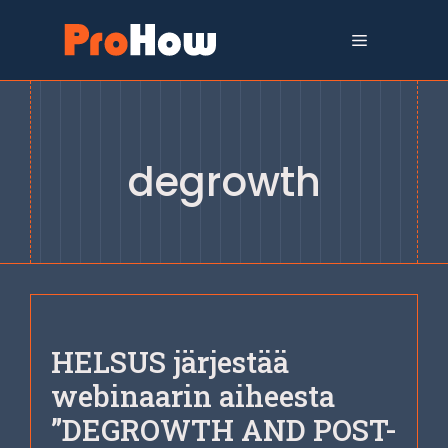
Siirry
sisältöön
Valikko
degrowth
HELSUS järjestää
webinaarin aiheesta
”DE­GROWTH AND POST-