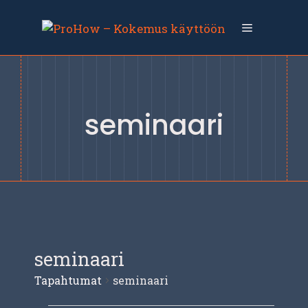
Siirry
sisältöön
Valikko
seminaari
seminaari
Tapahtumat
seminaari