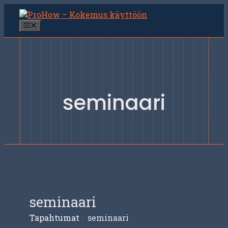
Siirry
sisältöön
Valikko
seminaari
seminaari
Tapahtumat
seminaari