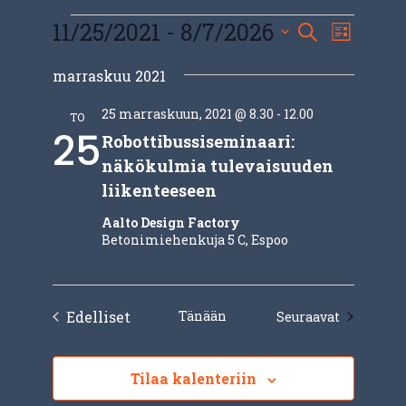
Tapahtumat
Tap
11/25/2021
 - 
8/7/2026
Tapaht
Etsi
Lista
Views
Valitse
Etsi
Naviga
marraskuu 2021
päivä.
aja
25 marraskuun, 2021 @ 8.30
-
12.00
TO
25
Robottibussiseminaari:
Näk
näkökulmia tulevaisuuden
liikenteeseen
navig
Aalto Design Factory
Betonimiehenkuja 5 C, Espoo
Edelliset
Tänään
Tapahtum
Seuraavat
Tapahtumat
Tilaa kalenteriin