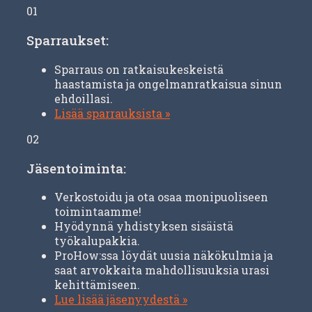
01
Sparraukset:
Sparraus on ratkaisukeskeistä
haastamista ja ongelmanratkaisua sinun
ehdoillasi.
Lisää sparrauksista »
02
Jäsentoiminta:
Verkostoidu ja ota osaa monipuoliseen
toimintaamme!
Hyödynnä yhdistyksen sisäistä
työkalupakkia.
ProHow:ssa löydät uusia näkökulmia ja
saat arvokkaita mahdollisuuksia urasi
kehittämiseen.
Lue lisää jäsenyydestä »