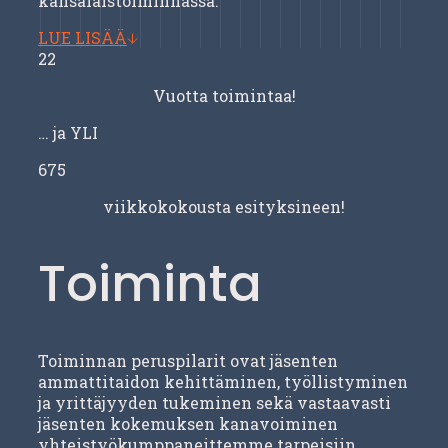
kansalaistoiminnassa.
LUE LISÄÄ
22
Vuotta toimintaa!
… ja YLI
675
viikkokokousta esityksineen!
Toiminta
Toiminnan peruspilarit ovat jäsenten
ammattitaidon kehittäminen, työllistyminen
ja yrittäjyyden tukeminen sekä vastaavasti
jäsenten kokemuksen kanavoiminen
yhteistyökumppaneittemme tarpeisiin