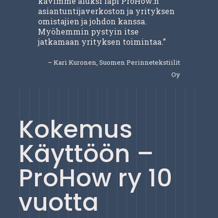
kävimme aluksi läpi ProHow:n
asiantuntijaverkoston ja yrityksen
omistajien ja johdon kanssa.
Myöhemmin pystyin itse
jatkamaan yrityksen toimintaa.”
– Kari Kuronen, Suomen Perinnetekstiilit
Oy
Kokemus
Käyttöön –
ProHow ry 10
vuotta