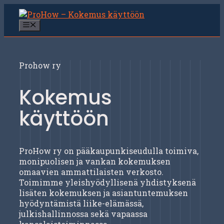
Siirry
sisältöön
Valikko
Prohow ry
Kokemus
käyttöön
ProHow ry on pääkaupunkiseudulla toimiva,
monipuolisen ja vankan kokemuksen
omaavien ammattilaisten verkosto.
Toimimme yleishyödyllisenä yhdistyksenä
lisäten kokemuksen ja asiantuntemuksen
hyödyntämistä liike-elämässä,
julkishallinnossa sekä vapaassa