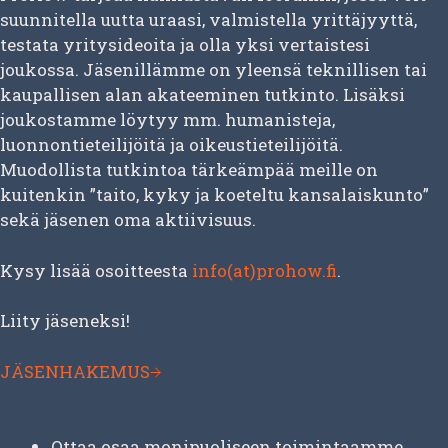
suunnitella uutta uraasi, valmistella yrittäjyyttä,
testata yritysideoita ja olla yksi vertaistesi
joukossa. Jäsenillämme on yleensä teknillisen tai
kaupallisen alan akateeminen tutkinto. Lisäksi
joukostamme löytyy mm. humanisteja,
luonnontieteilijöitä ja oikeustieteilijöitä.
Muodollista tutkintoa tärkeämpää meille on
kuitenkin ”taito, kyky ja koeteltu kansalaiskunto”
sekä jäsenen oma aktiivisuus.
Kysy lisää osoitteesta
info(at)prohow.fi
.
Liity jäseneksi!
JÄSENHAKEMUS
Ottaa osaa monipuoliseen toimintaamme