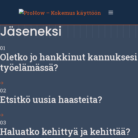
Siirry
sisältöön
Valikko
Jäseneksi
01
Oletko jo hankkinut kannuksesi
työelämässä?
02
Etsitkö uusia haasteita?
03
Haluatko kehittyä ja kehittää?