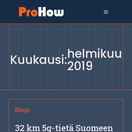
Siirry
sisältöön
Valikko
helmikuu
Kuukausi:
2019
Blogi
32 km 5g-tietä Suomeen