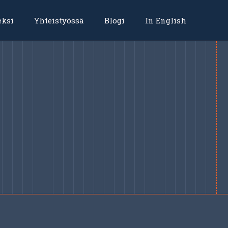
eksi
Yhteistyössä
Blogi
In English