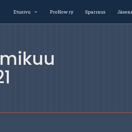
Etusivu
ProHow ry
Sparraus
Jäsen
lmikuu
21