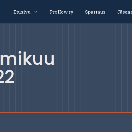
Etusivu
ProHow ry
Sparraus
Jäsen
lmikuu
22