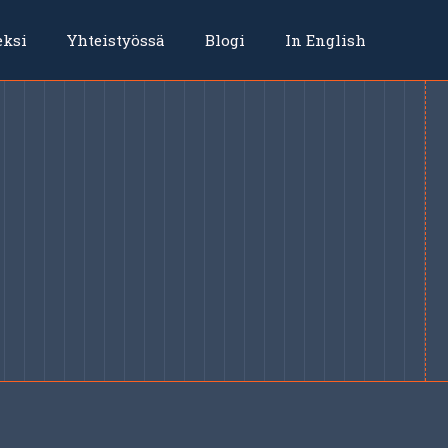
eksi
Yhteistyössä
Blogi
In English