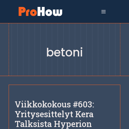
Siirry
sisältöön
Valikko
betoni
Viikkokokous #603:
Yritysesittelyt Kera
Talksista Hyperion