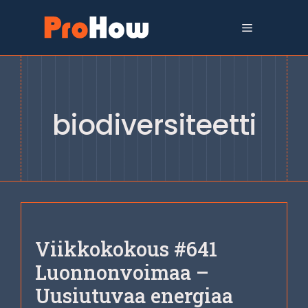
Siirry
sisältöön
Valikko
biodiversiteetti
Viikkokokous #641
Luonnonvoimaa –
Uusiutuvaa energiaa