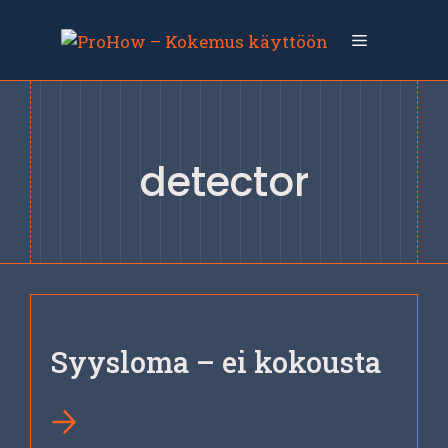
Siirry
sisältöön
Valikko
detector
Syysloma – ei kokousta