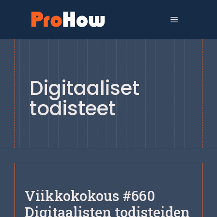
Siirry
sisältöön
Valikko
Digitaaliset
todisteet
Viikkokokous #660
Digitaalisten todisteiden