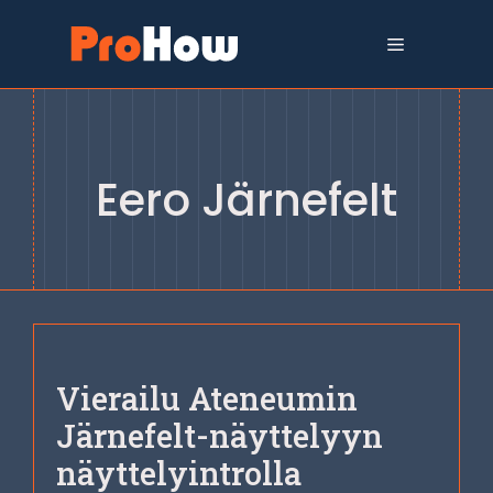
Siirry
sisältöön
Valikko
Eero Järnefelt
Vierailu Ateneumin
Järnefelt-näyttelyyn
näyttelyintrolla