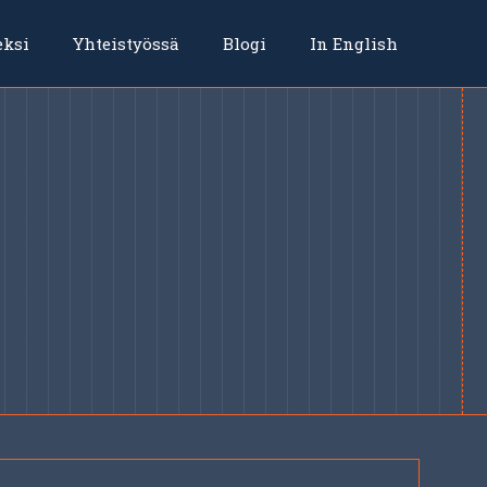
eksi
Yhteistyössä
Blogi
In English