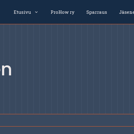
Etusivu
ProHow ry
Sparraus
Jäsen
en