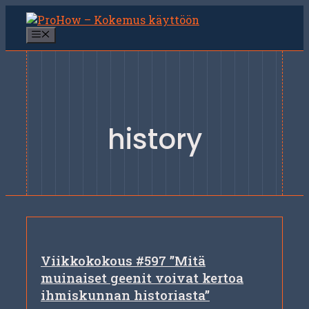
Siirry
sisältöön
Valikko
history
Viikkokokous #597 ”Mitä
muinaiset geenit voivat kertoa
ihmiskunnan historiasta”