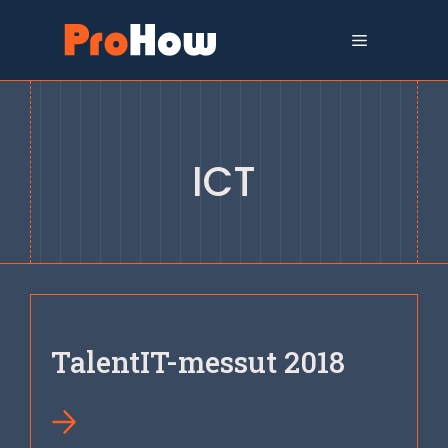
Siirry
sisältöön
Valikko
ICT
TalentIT-messut 2018