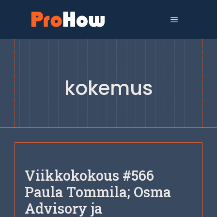
Siirry
sisältöön
Valikko
kokemus
Viikkokokous #566
Paula Tommila; Osma
Advisory ja