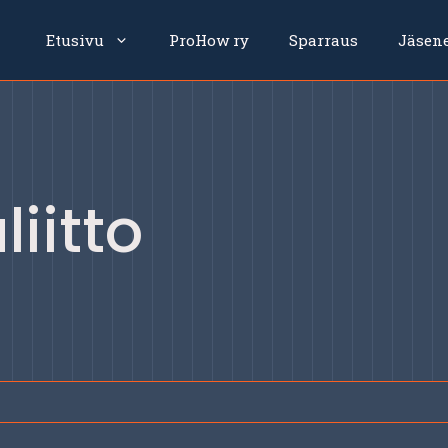
Etusivu
ProHow ry
Sparraus
Jäsen
liitto