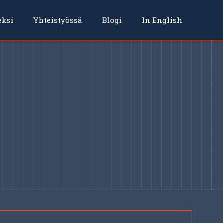
eksi
Yhteistyössä
Blogi
In English