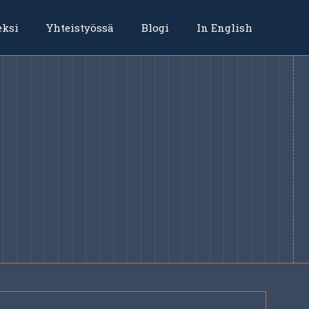
eksi
Yhteistyössä
Blogi
In English