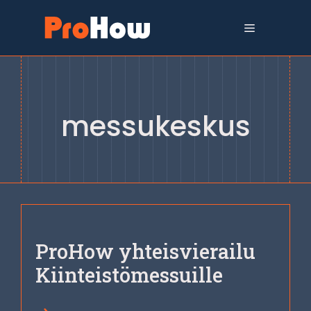
Siirry
sisältöön
Valikko
messukeskus
ProHow yhteisvierailu
Kiinteistömessuille