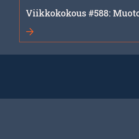
Viikkokokous #588: Muotob