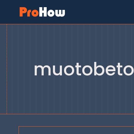
Siirry
sisältöön
muotobeto