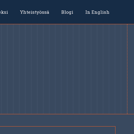
eksi
Yhteistyössä
Blogi
In English