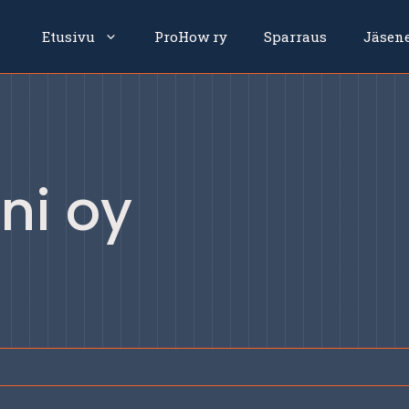
Etusivu
ProHow ry
Sparraus
Jäsen
ni oy