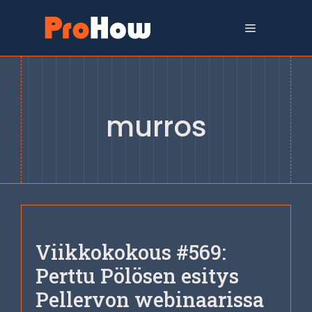
Siirry
sisältöön
Valikko
murros
Viikkokokous #569:
Perttu Pölösen esitys
Pellervon webinaarissa