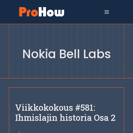
Siirry
sisältöön
Valikko
Nokia Bell Labs
Viikkokokous #581:
Ihmislajin historia Osa 2