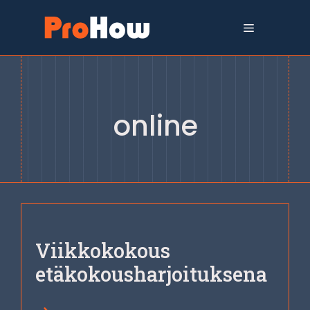
Siirry
sisältöön
Valikko
online
Viikkokokous
etäkokousharjoituksena