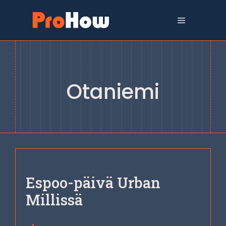
Siirry
sisältöön
Valikko
Otaniemi
Espoo-päivä Urban
Millissä