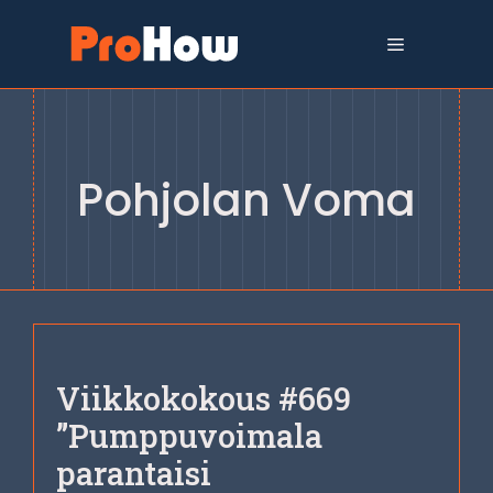
Siirry
sisältöön
Valikko
Pohjolan Voma
Viikkokokous #669
”Pumppuvoimala
parantaisi