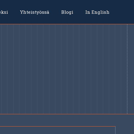
eksi
Yhteistyössä
Blogi
In English