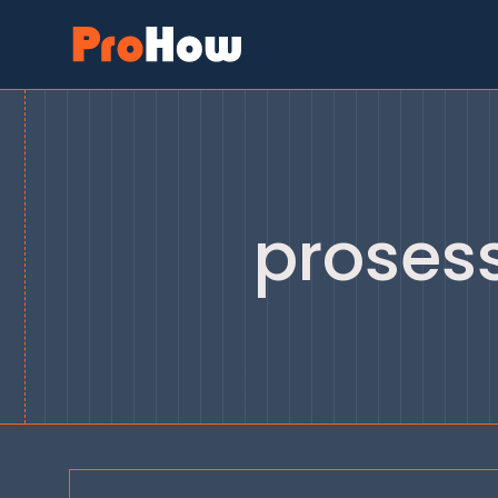
Siirry
sisältöön
prosess