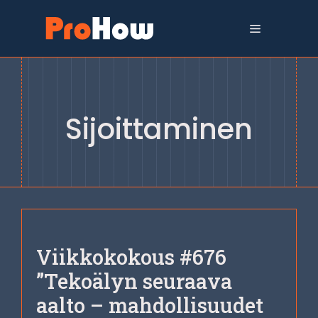
Siirry
sisältöön
Valikko
Sijoittaminen
Viikkokokous #676
”Tekoälyn seuraava
aalto – mahdollisuudet