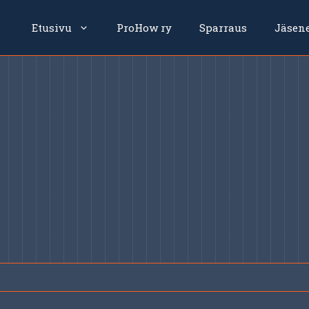
Etusivu
ProHow ry
Sparraus
Jäsen