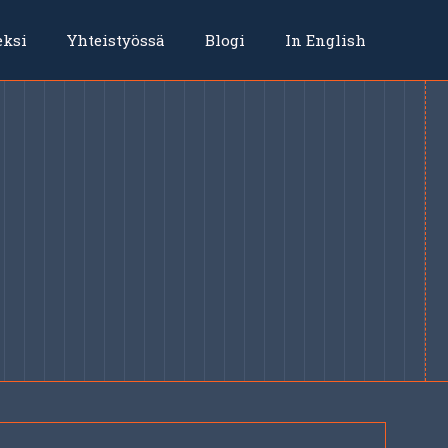
eksi
Yhteistyössä
Blogi
In English