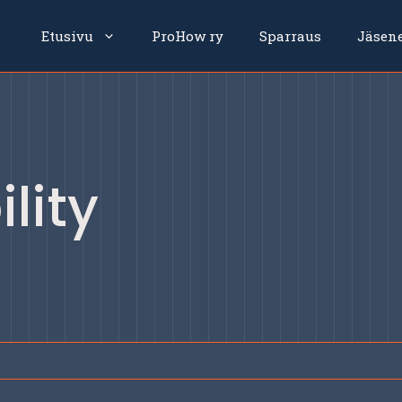
Etusivu
ProHow ry
Sparraus
Jäsen
lity