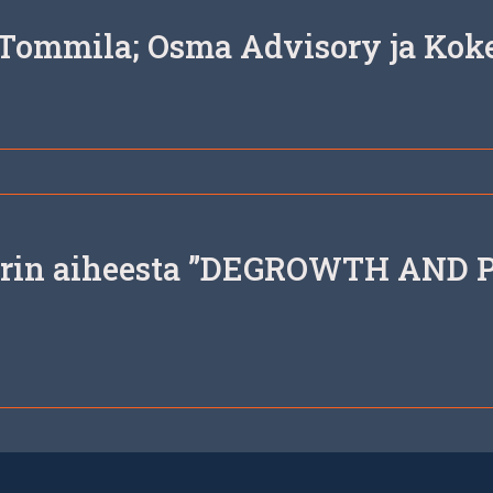
Tommila; Osma Advisory ja Koke
arin aiheesta ”DE­GROWTH AND 