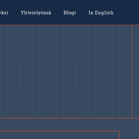
eksi
Yhteistyössä
Blogi
In English