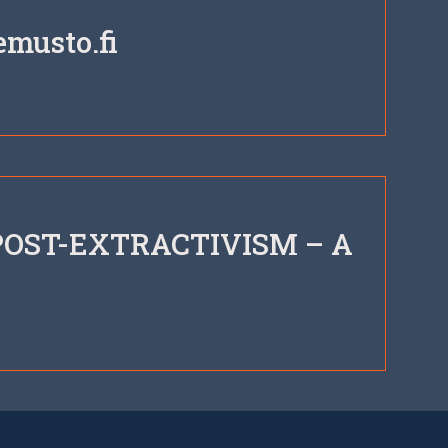
musto.fi
POST-EX­TRACT­IV­ISM – A