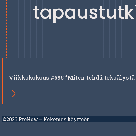
tapaustut
Viikkokokous #595 ”Miten tehdä tekoälystä 
©2026 ProHow – Kokemus käyttöön