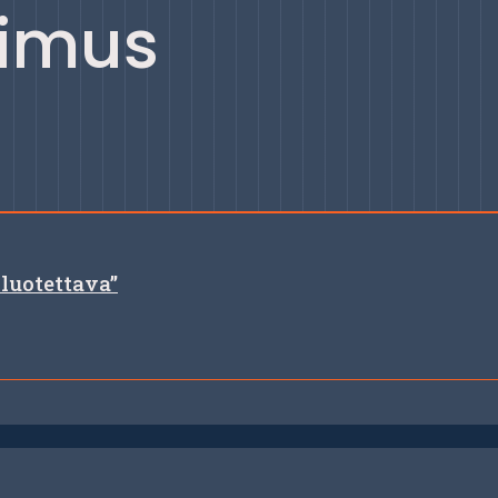
kimus
luotettava”