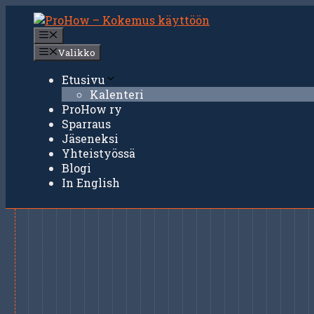
Siirry
sisältöön
Valikko
Valikko
Etusivu
Kalenteri
ProHow ry
Sparraus
Jäseneksi
Yhteistyössä
Blogi
In English