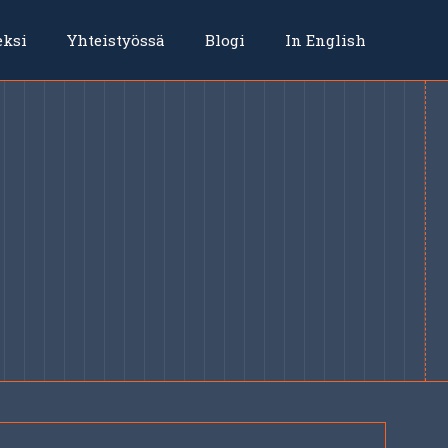
eksi
Yhteistyössä
Blogi
In English