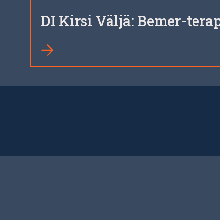
DI Kirsi Väljä: Bemer-tera