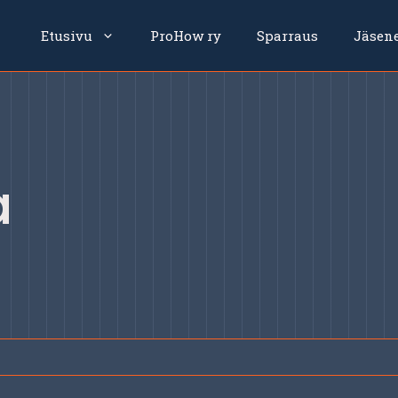
Etusivu
ProHow ry
Sparraus
Jäsen
a