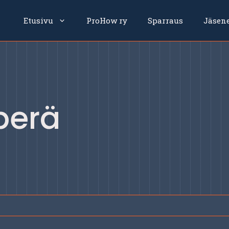
Etusivu
ProHow ry
Sparraus
Jäsen
perä