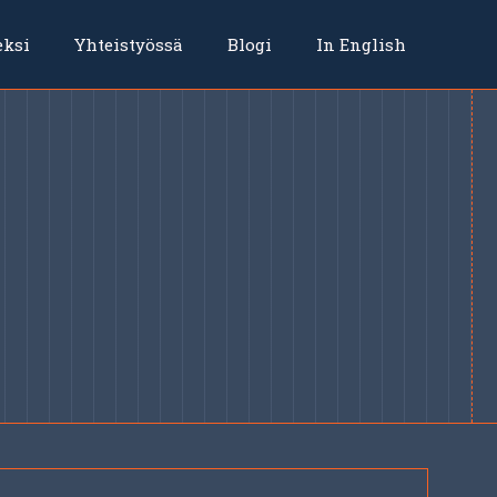
eksi
Yhteistyössä
Blogi
In English