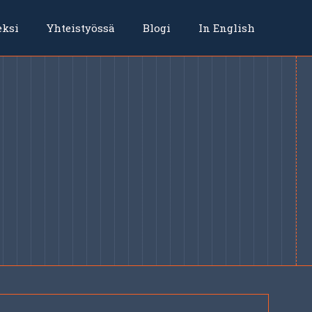
eksi
Yhteistyössä
Blogi
In English