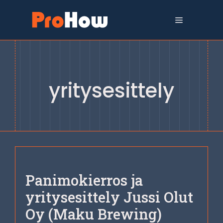
Siirry
sisältöön
Valikko
yritysesittely
Panimokierros ja
yritysesittely Jussi Olut
Oy (Maku Brewing)