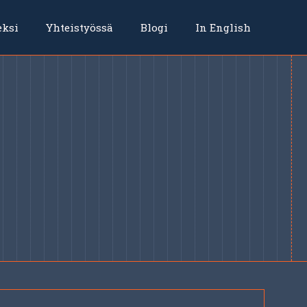
eksi
Yhteistyössä
Blogi
In English