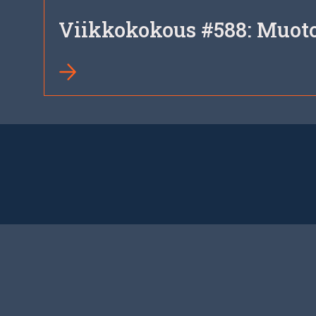
Viikkokokous #588: Muotob