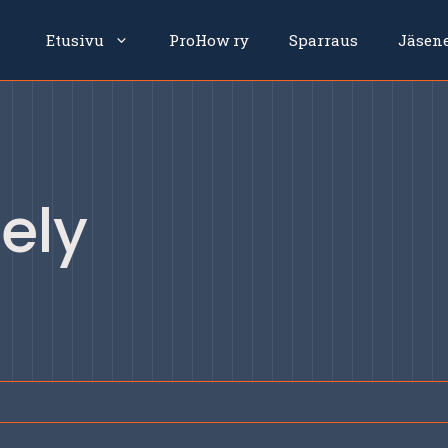
Etusivu
ProHow ry
Sparraus
Jäsen
tely