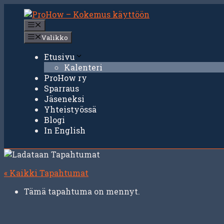
Siirry
sisältöön
Valikko
Valikko
Etusivu
Kalenteri
ProHow ry
Sparraus
Jäseneksi
Yhteistyössä
Blogi
In English
« Kaikki Tapahtumat
Tämä tapahtuma on mennyt.