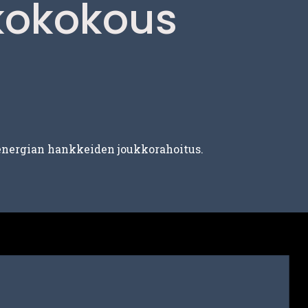
kkokokous
 energian hankkeiden joukkorahoitus.