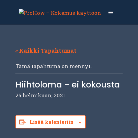
Siirry
sisältöön
Valikko
« Kaikki Tapahtumat
Tämä tapahtuma on mennyt.
Hiihtoloma – ei kokousta
25 helmikuun, 2021
Lisää kalenteriin