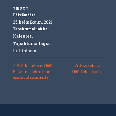
TIEDOT
Päivämäärä:
25 helmikuun, 2021
Tapahtumaluokka:
Kalenteri
Tapahtuma tagia:
hiihtoloma
Viikkokokous
Viikkokokous #560
Rakennustekniikan
#561 Tekoälystä
ajankohtaisaiheita