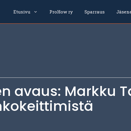
Etusivu
ProHow ry
Sparraus
Jäsen
n avaus: Markku T
nkokeittimistä