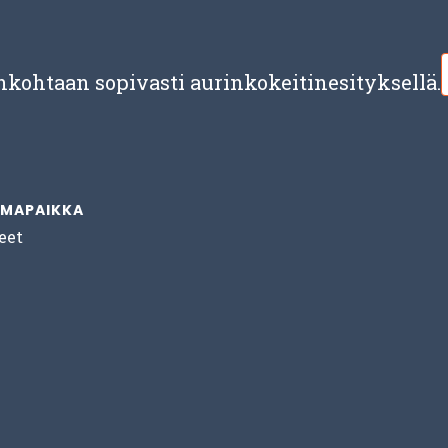
nkohtaan sopivasti aurinkokeitinesityksellä.
MAPAIKKA
eet