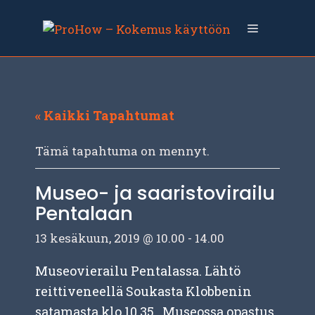
Siirry
sisältöön
Valikko
« Kaikki Tapahtumat
Tämä tapahtuma on mennyt.
Museo- ja saaristovirailu
Pentalaan
13 kesäkuun, 2019 @ 10.00
-
14.00
Museovierailu Pentalassa. Lähtö
reittiveneellä Soukasta Klobbenin
satamasta klo 10.35. Museossa opastus