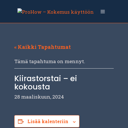
Siirry
sisältöön
Valikko
« Kaikki Tapahtumat
Tämä tapahtuma on mennyt.
Kiirastorstai – ei
kokousta
28 maaliskuun, 2024
Lisää kalenteriin