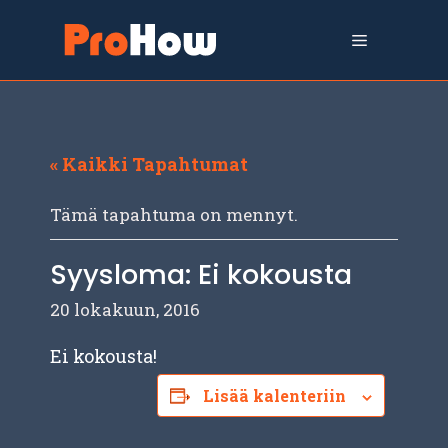
Siirry
sisältöön
Valikko
« Kaikki Tapahtumat
Tämä tapahtuma on mennyt.
Syysloma: Ei kokousta
20 lokakuun, 2016
Ei kokousta!
Lisää kalenteriin