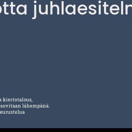
tta juhlaesitel
 kiertotalous,
, sovitaan lähempänä.
seurustelua