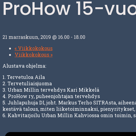
ProHow 15-vuo
21 marraskuun, 2019 @ 16.00
-
18.00
«
Viikkokokous
Viikkokokous
»
Alustava ohjelma:
1. Tervetuloa Aila
2. Tervetuliaisjuoma
3. Urban Millin tervehdys Kari Mikkelä
4. ProHow ry, puheenjohtajan tervehdys
5. Juhlapuhuja DI, joht. Markus Terho SITRAsta, aiheena
kestävä talous, miten liiketoiminnaksi, pienyritykset
6. Kahvitarjoilu Urban Millin Kahviossa omin toimin, 