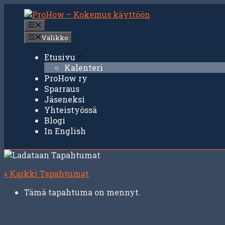
Siirry
sisältöön
Valikko
Valikko
Etusivu
Kalenteri
ProHow ry
Sparraus
Jäseneksi
Yhteistyössä
Blogi
In English
« Kaikki Tapahtumat
Tämä tapahtuma on mennyt.