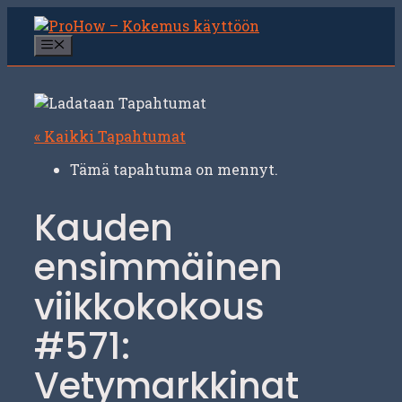
Siirry
sisältöön
Valikko
« Kaikki Tapahtumat
Tämä tapahtuma on mennyt.
Kauden
ensimmäinen
viikkokokous
#571:
Vetymarkkinat