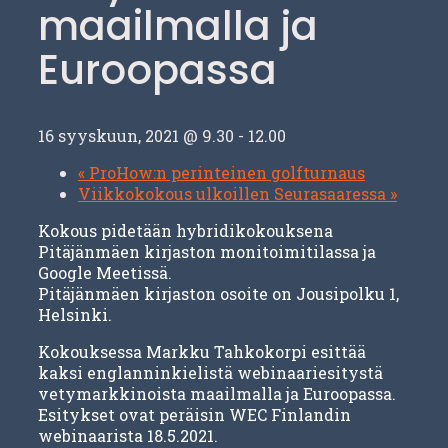
maailmalla ja
Euroopassa
16 syyskuun, 2021 @ 9.30
-
12.00
«
ProHow:n perinteinen golfturnaus
Viikkokokous ulkoillen Seurasaaressa
»
Kokous pidetään hybridikokouksena
Pitäjänmäen kirjaston monitoimitilassa ja
Google Meetissä.
Pitäjänmäen kirjaston osoite on Jousipolku 1,
Helsinki.
Kokouksessa Markku Tahkokorpi esittää
kaksi englanninkielistä webinaariesitystä
vetymarkkinoista maailmalla ja Euroopassa.
Esitykset ovat peräisin WEC Finlandin
webinaarista 18.5.2021.