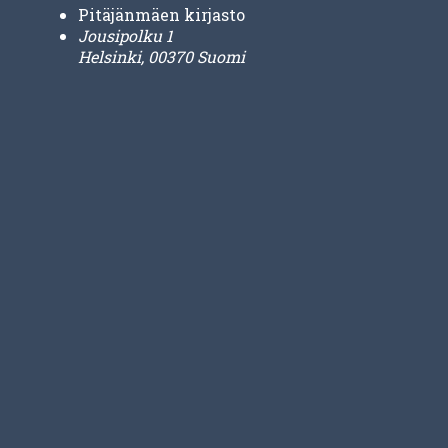
Pitäjänmäen kirjasto
Jousipolku 1
Helsinki
,
00370
Suomi