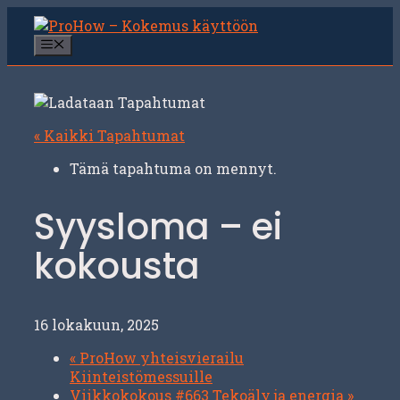
Siirry
sisältöön
Valikko
« Kaikki Tapahtumat
Tämä tapahtuma on mennyt.
Syysloma – ei
kokousta
16 lokakuun, 2025
«
ProHow yhteisvierailu
Kiinteistömessuille
Viikkokokous #663 Tekoäly ja energia
»