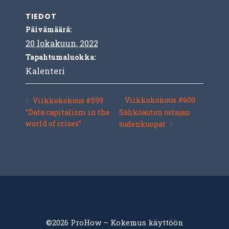
TIEDOT
Päivämäärä:
20 lokakuun, 2022
Tapahtumaluokka:
Kalenteri
Viikkokokous #600
Viikkokokous #599
”Data capitalism in the
Sähköauton ostajan
world of crises”
sudenkuopat
©2026 ProHow – Kokemus käyttöön