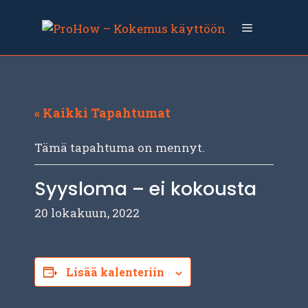
Siirry
sisältöön
Valikko
« Kaikki Tapahtumat
Tämä tapahtuma on mennyt.
Syysloma – ei kokousta
20 lokakuun, 2022
Lisää kalenteriin