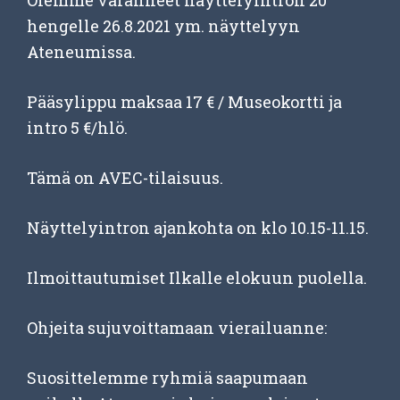
Olemme varanneet näyttelyintron 20
hengelle 26.8.2021 ym. näyttelyyn
Ateneumissa.
Pääsylippu maksaa 17 € / Museokortti ja
intro 5 €/hlö.
Tämä on AVEC-tilaisuus.
Näyttelyintron ajankohta on klo 10.15-11.15.
Ilmoittautumiset Ilkalle elokuun puolella.
Ohjeita sujuvoittamaan vierailuanne:
Suosittelemme ryhmiä saapumaan