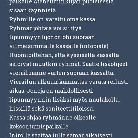
paikalle Ateneuminkujan puoleisesta
sisäänkäynnistä.
Ryhmille on varattu oma kassa.
Ryhmänjohtaja voi siirtyä
lipunmyyntijonon ohi suoraan
viimeisimmälle kassalle (infopiste).
Huomioittehan, että kyseisellä kassalla
asioivat muutkin ryhmät. Saatte lisäohjeet
vierailuanne varten suoraan kassalta.
Vierailun alkuun kannattaa varata reilusti
aikaa. Jonoja on mahdollisesti
lipunmyynnin lisäksi myös naulakolla,
hissillä sekä saniteettitiloissa.
Kassa ohjaa ryhmänne oikealle
kokoontumispaikalle.
Introlle saattaa tulla samanaikaisesti