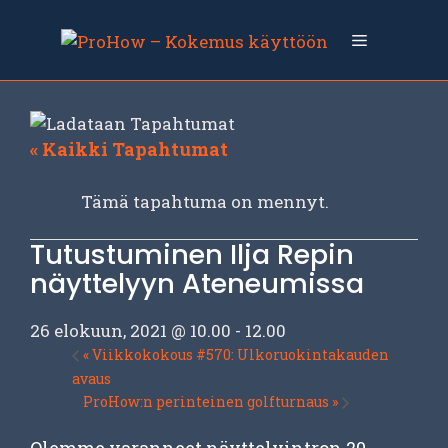
Siirry
sisältöön
Valikko
« Kaikki Tapahtumat
Tämä tapahtuma on mennyt.
Tutustuminen Ilja Repin
näyttelyyn Ateneumissa
26 elokuun, 2021 @ 10.00
-
12.00
«
Viikkokokous #570: Ulkoruokintakauden
avaus
ProHow:n perinteinen golfturnaus
»