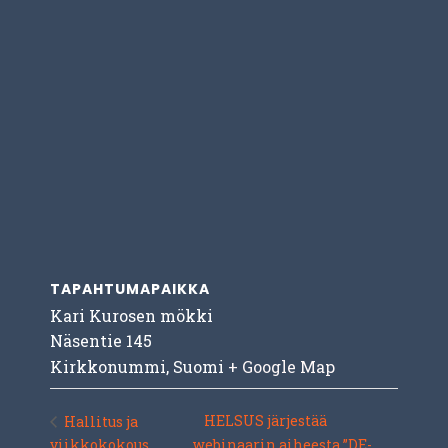
TAPAHTUMAPAIKKA
Kari Kurosen mökki
Näsentie 145
Kirkkonummi
,
Suomi
+ Google Map
HELSUS järjestää
Hallitus ja
viikkokokous
webinaarin aiheesta ”DE­