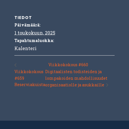
TIEDOT
Päivämäärä:
1 toukokuun, 2025
Tapahtumaluokka:
Kalenteri
Viikkokokous #660
Viikkokokous
Digitaalisten todisteiden ja
#659
lompakoiden mahdollisuudet
Reserviakuista
organisaatiolle ja asukkaille