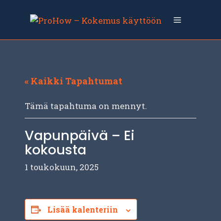
Siirry
sisältöön
Valikko
« Kaikki Tapahtumat
Tämä tapahtuma on mennyt.
Vapunpäivä – Ei
kokousta
1 toukokuun, 2025
Lisää kalenteriin