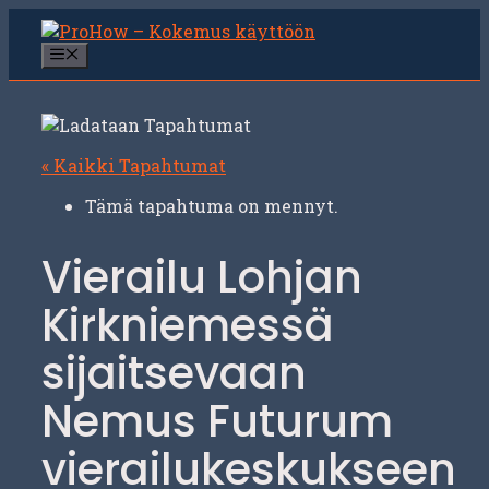
Siirry
sisältöön
Valikko
« Kaikki Tapahtumat
Tämä tapahtuma on mennyt.
Vierailu Lohjan
Kirkniemessä
sijaitsevaan
Nemus Futurum
vierailukeskukseen