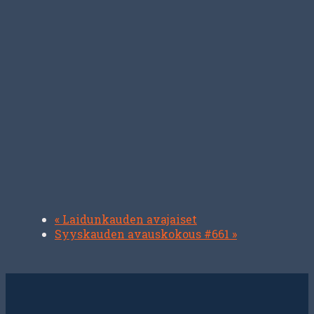
«
Laidunkauden avajaiset
Syyskauden avauskokous #661
»